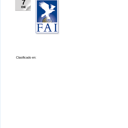
7
ENE
Clasificado en: