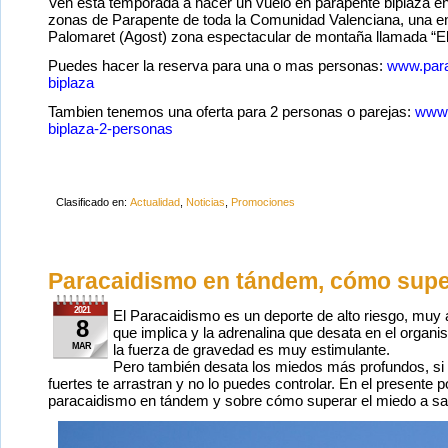
Ven esta temporada a hacer un vuelo en parapente biplaza en
zonas de Parapente de toda la Comunidad Valenciana, una en S
Palomaret (Agost) zona espectacular de montaña llamada “El 
Puedes hacer la reserva para una o mas personas:
www.para
biplaza
Tambien tenemos una oferta para 2 personas o parejas:
www.
biplaza-2-personas
Clasificado en:
Actualidad
,
Noticias
,
Promociones
Paracaidismo en tándem, cómo supe
2021
El Paracaidismo es un deporte de alto riesgo, muy
8
que implica y la adrenalina que desata en el organ
MAR
la fuerza de gravedad es muy estimulante.
Pero también desata los miedos más profundos, si po
fuertes te arrastran y no lo puedes controlar. En el presente 
paracaidismo en tándem y sobre cómo superar el miedo a sal