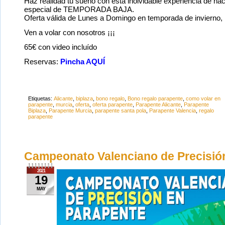
Haz realidad tu sueño con esta inolvidable experiencia de ha
especial de TEMPORADA BAJA.
Oferta válida de Lunes a Domingo en temporada de invierno,
Ven a volar con nosotros ¡¡¡
65€ con video incluído
Reservas:
Pincha AQUÍ
Etiquetas:
Alicante
,
biplaza
,
bono regalo
,
Bono regalo parapente
,
como volar en
parapente
,
murcia
,
oferta
,
oferta parapente
,
Parapente Alicante
,
Parapente
Biplaza
,
Parapente Murcia
,
parapente santa pola
,
Parapente Valencia
,
regalo
parapente
Campeonato Valenciano de Precisió
2021
19
MAY