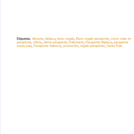
Etiquetas:
Alicante
,
biplaza
,
bono regalo
,
Bono regalo parapente
,
como volar en
parapente
,
oferta
,
oferta parapente
,
Palomaret
,
Parapente Biplaza
,
parapente
santa pola
,
Parapente Valencia
,
promoción
,
regalo parapente
,
Santa Pola