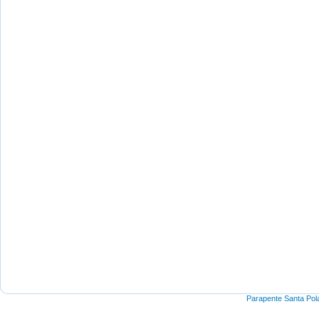
Parapente Santa Pol